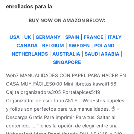
enrollados para la
BUY NOW ON AMAZON BELOW:
USA
|
UK
|
GERMANY
|
SPAIN
|
FRANCE
|
ITALY
|
CANADA
|
BELGIUM
|
SWEDEN
|
POLAND
|
NETHERLANDS
|
AUSTRALIA
|
SAUDI ARABIA
|
SINGAPORE
Web7 MANUALIDADES CON PAPEL PARA HACER EN
CASA MUY FÁCILES0:00 Mini libretas kawaii1:56
Cajita organizadora3:05 Portalápices5:19
Organizador de escritorio7:51 S... WebEstos papeles
y folios son perfectos para tus manualidades. ☝ ≡
Descarga Gratis Para imprimir Para tus. Saltar al
contenido. ... Tienes la opción de elegir entre una.
Webperfect ideaz Papel tintado DIN-A5 (148 x 210