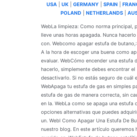
USA
|
UK
|
GERMANY
|
SPAIN
|
FRAN
POLAND
|
NETHERLANDS
|
AUS
WebLa limpieza: Como norma principal, p
lleve unas horas apagada. Nunca hacerlo 
con. Webcomo apagar estufa de butano,: P
A la hora de escoger una buena como apa
evaluar. WebCómo encender una estufa 
hacerlo, simplemente debes encontrar el 
desactivarlo. Si no estás seguro de cuál e
WebApaga tu estufa de gas en simples pa
estufa de gas de manera correcta, sin cau
en la. WebLa como se apaga una estufa d
opciones alternativas que puedes adquirir
un. Webl Como Apagar Una Estufa De But
nuestro blog. En este artículo queremos