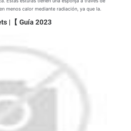
ca. Estas estufas tienen una esponja a través de
ten menos calor mediante radiación, ya que la.
ets |【 Guía 2023