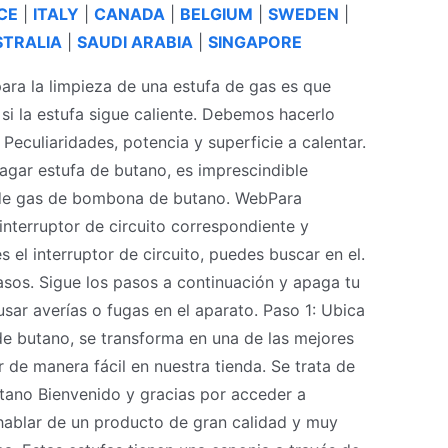
CE
|
ITALY
|
CANADA
|
BELGIUM
|
SWEDEN
|
TRALIA
|
SAUDI ARABIA
|
SINGAPORE
ara la limpieza de una estufa de gas es que
si la estufa sigue caliente. Debemos hacerlo
eculiaridades, potencia y superficie a calentar.
gar estufa de butano, es imprescindible
de gas de bombona de butano. WebPara
interruptor de circuito correspondiente y
s el interruptor de circuito, puedes buscar en el.
sos. Sigue los pasos a continuación y apaga tu
sar averías o fugas en el aparato. Paso 1: Ubica
e butano, se transforma en una de las mejores
 de manera fácil en nuestra tienda. Se trata de
ano ️Bienvenido y gracias por acceder a
 hablar de un producto de gran calidad y muy