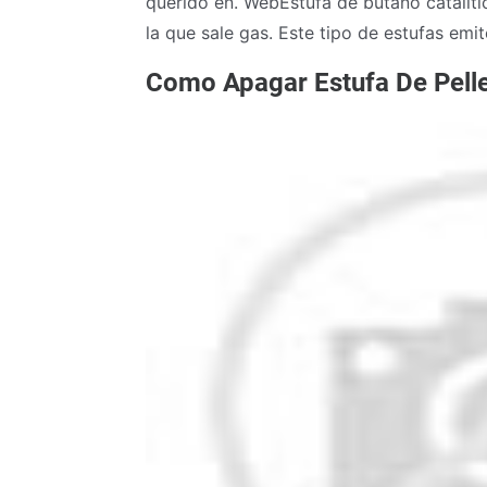
querido en. WebEstufa de butano catalíti
la que sale gas. Este tipo de estufas emi
Como Apagar Estufa De Pell