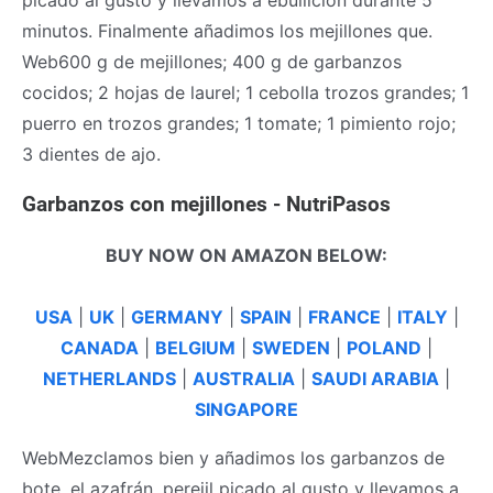
minutos. Finalmente añadimos los mejillones que.
Web600 g de mejillones; 400 g de garbanzos
cocidos; 2 hojas de laurel; 1 cebolla trozos grandes; 1
puerro en trozos grandes; 1 tomate; 1 pimiento rojo;
3 dientes de ajo.
Garbanzos con mejillones - NutriPasos
BUY NOW ON AMAZON BELOW:
USA
|
UK
|
GERMANY
|
SPAIN
|
FRANCE
|
ITALY
|
CANADA
|
BELGIUM
|
SWEDEN
|
POLAND
|
NETHERLANDS
|
AUSTRALIA
|
SAUDI ARABIA
|
SINGAPORE
WebMezclamos bien y añadimos los garbanzos de
bote, el azafrán, perejil picado al gusto y llevamos a