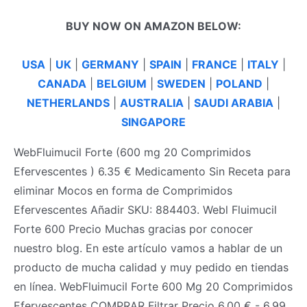
BUY NOW ON AMAZON BELOW:
USA
|
UK
|
GERMANY
|
SPAIN
|
FRANCE
|
ITALY
|
CANADA
|
BELGIUM
|
SWEDEN
|
POLAND
|
NETHERLANDS
|
AUSTRALIA
|
SAUDI ARABIA
|
SINGAPORE
WebFluimucil Forte (600 mg 20 Comprimidos
Efervescentes ) 6.35 € Medicamento Sin Receta para
eliminar Mocos en forma de Comprimidos
Efervescentes Añadir SKU: 884403. Webl Fluimucil
Forte 600 Precio ️Muchas gracias por conocer
nuestro blog. En este artículo vamos a hablar de un
producto de mucha calidad y muy pedido en tiendas
en línea. WebFluimucil Forte 600 Mg 20 Comprimidos
Efervescentes COMPRAR Filtrar Precio 6,00 € - 6,99