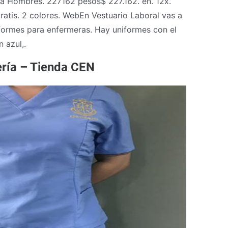
ca Hombres. 227162 pesos$ 227.162. en. 12x.
ratis. 2 colores. WebEn Vestuario Laboral vas a
iformes para enfermeras. Hay uniformes con el
 azul,.
ería – Tienda CEN