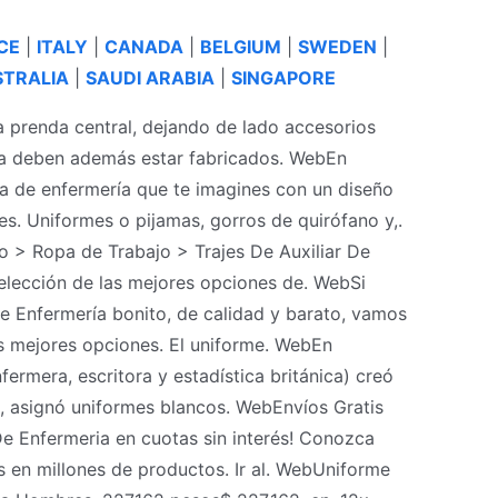
CE
|
ITALY
|
CANADA
|
BELGIUM
|
SWEDEN
|
TRALIA
|
SAUDI ARABIA
|
SINGAPORE
a prenda central, dejando de lado accesorios
ía deben además estar fabricados. WebEn
pa de enfermería que te imagines con un diseño
tes. Uniformes o pijamas, gorros de quirófano y,.
io > Ropa de Trabajo > Trajes De Auxiliar De
elección de las mejores opciones de. WebSi
e Enfermería bonito, de calidad y barato, vamos
as mejores opciones. El uniforme. WebEn
ermera, escritora y estadística británica) creó
, asignó uniformes blancos. WebEnvíos Gratis
e Enfermeria en cuotas sin interés! Conozca
s en millones de productos. Ir al. WebUniforme