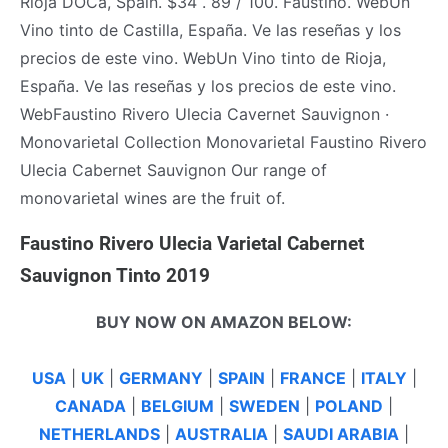
Rioja DOCa, Spain. $34 . 89 / 100. Faustino. WebUn
Vino tinto de Castilla, España. Ve las reseñas y los
precios de este vino. WebUn Vino tinto de Rioja,
España. Ve las reseñas y los precios de este vino.
WebFaustino Rivero Ulecia Cavernet Sauvignon ·
Monovarietal Collection Monovarietal Faustino Rivero
Ulecia Cabernet Sauvignon Our range of
monovarietal wines are the fruit of.
Faustino Rivero Ulecia Varietal Cabernet
Sauvignon Tinto 2019
BUY NOW ON AMAZON BELOW:
USA
|
UK
|
GERMANY
|
SPAIN
|
FRANCE
|
ITALY
|
CANADA
|
BELGIUM
|
SWEDEN
|
POLAND
|
NETHERLANDS
|
AUSTRALIA
|
SAUDI ARABIA
|