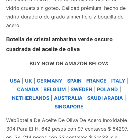
vidrio cruets sin goteo. Calidad prémium: hecho de
vidrio duradero de grado alimenticio y boquilla de
acero.
Botella de cristal ambarina verde oscuro
cuadrada del aceite de oliva
BUY NOW ON AMAZON BELOW:
USA
|
UK
|
GERMANY
|
SPAIN
|
FRANCE
|
ITALY
|
CANADA
|
BELGIUM
|
SWEDEN
|
POLAND
|
NETHERLANDS
|
AUSTRALIA
|
SAUDI ARABIA
|
SINGAPORE
WebBotella De Aceite De Oliva De Acero Inoxidable
304 Para El H. 642 pesos con 97 centavos $ 64297.
en. 3x. 214 pesos con 33 centavos $ 21433. sin