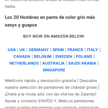
hasta.
Los 20 Hombres en pants de color gris más
sexys y guapos
BUY NOW ON AMAZON BELOW:
USA
|
UK
|
GERMANY
|
SPAIN
|
FRANCE
|
ITALY
|
CANADA
|
BELGIUM
|
SWEDEN
|
POLAND
|
NETHERLANDS
|
AUSTRALIA
|
SAUDI ARABIA
|
SINGAPORE
WebEnvío rápido y devolución gratuita | Descubre
nuestra selección de pantalones de chándal grises |
¡Únete a la moda sólo con las ofertas de Zalando!
Ayuda y contacto ENVÍOS Y. WebLos pantalones
grises quedan estupendos con camisas, sobre todo