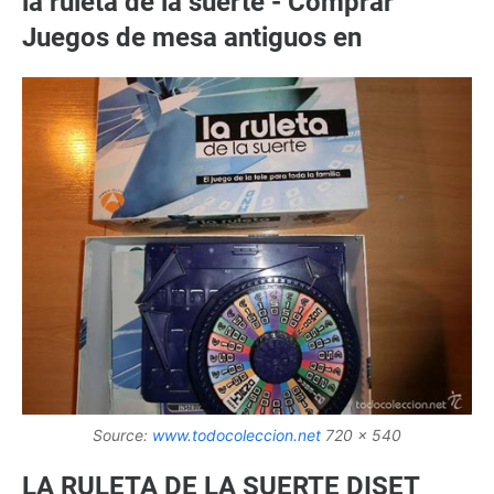
la ruleta de la suerte - Comprar
Juegos de mesa antiguos en
Source:
www.todocoleccion.net
720 x 540
LA RULETA DE LA SUERTE DISET