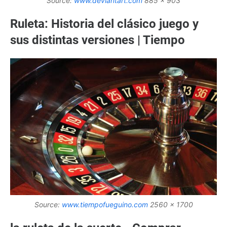
Source:
www.deviantart.com
885 x 903
Ruleta: Historia del clásico juego y
sus distintas versiones | Tiempo
Source:
www.tiempofueguino.com
2560 x 1700