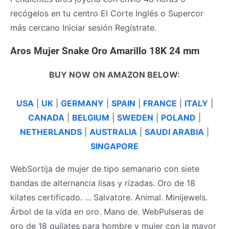
recógelos en tu centro El Corte Inglés o Supercor
más cercano Iniciar sesión Regístrate.
Aros Mujer Snake Oro Amarillo 18K 24 mm
BUY NOW ON AMAZON BELOW:
USA
|
UK
|
GERMANY
|
SPAIN
|
FRANCE
|
ITALY
|
CANADA
|
BELGIUM
|
SWEDEN
|
POLAND
|
NETHERLANDS
|
AUSTRALIA
|
SAUDI ARABIA
|
SINGAPORE
WebSortija de mujer de tipo semanario con siete
bandas de alternancia lisas y rizadas. Oro de 18
kilates certificado. ... Salvatore. Animal. Minijewels.
Árbol de la vida en oro. Mano de. WebPulseras de
oro de 18 quilates para hombre y mujer con la mayor