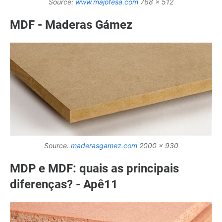
Source:
www.majofesa.com
768 x 512
MDF - Maderas Gámez
Source:
maderasgamez.com
2000 x 930
MDP e MDF: quais as principais
diferenças? - Apê11