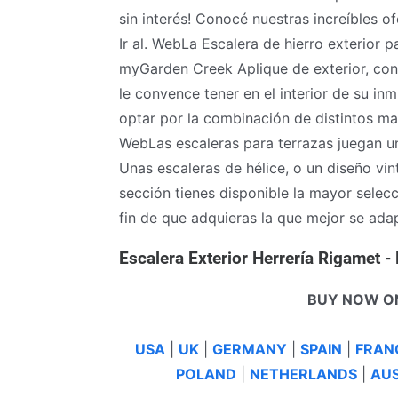
sin interés! Conocé nuestras increíbles 
Ir al. WebLa Escalera de hierro exterior p
myGarden Creek Aplique de exterior, con
le convence tener en el interior de su in
optar por la combinación de distintos mat
WebLas escaleras para terrazas juegan u
Unas escaleras de hélice, o un diseño vint
sección tienes disponible la mayor selec
fin de que adquieras la que mejor se ada
Escalera Exterior Herrería Rigamet 
BUY NOW O
USA
|
UK
|
GERMANY
|
SPAIN
|
FRAN
POLAND
|
NETHERLANDS
|
AUS