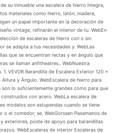
 de su inmueble una escalera de hierro íntegra,
tos materiales como hierro, latón, madera,
uegan un papel importante en la decoración de
iseño vintage, refinarán el interior de tu. WebEn
elección de escaleras de hierro con o sin
jor se adapta a tus necesidades y. WebLas
ellas que se encuentran rectas y en ángulo que
ras se llaman anfitheatres.. WebNuestra
. 1. VEVOR Barandilla de Escalera Exterior 120 x
o Altura y Ángulo. WebEscalera de hierro para
ue son lo suficientemente grandes como para que
án construidos con acero. WebLa escalera de
entes modelos son estupendas cuando se tiene
star o el comedor; se. WebGorssen Pasamanos de
s y exteriores, poste de apoyo para barandillas
brazos. WebEscaleras de interior Escaleras de