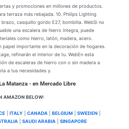
ofertas y promociones en millones de productos.
ara terraza más rebajada. 10. Philips Lighting
 brazo, casquillo gordo E27, bombilla. WebSi no
mueble una escalera de hierro íntegra, puede
eriales como hierro, latón, madera, acero.
n papel importante en la decoración de hogares.
age, refinarán el interior de tu. WebEn esta
ción de escaleras de hierro con o sin madera a
pta a tus necesidades y.
- La Matanza - en Mercado Libre
N AMAZON BELOW:
CE
|
ITALY
|
CANADA
|
BELGIUM
|
SWEDEN
|
TRALIA
|
SAUDI ARABIA
|
SINGAPORE