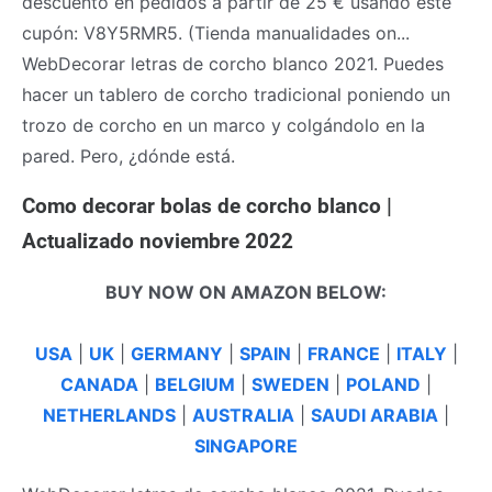
descuento en pedidos a partir de 25 € usando este
cupón: V8Y5RMR5. (Tienda manualidades on...
WebDecorar letras de corcho blanco 2021. Puedes
hacer un tablero de corcho tradicional poniendo un
trozo de corcho en un marco y colgándolo en la
pared. Pero, ¿dónde está.
Como decorar bolas de corcho blanco |
Actualizado noviembre 2022
BUY NOW ON AMAZON BELOW:
USA
|
UK
|
GERMANY
|
SPAIN
|
FRANCE
|
ITALY
|
CANADA
|
BELGIUM
|
SWEDEN
|
POLAND
|
NETHERLANDS
|
AUSTRALIA
|
SAUDI ARABIA
|
SINGAPORE