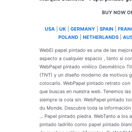
BUY NOW O
USA
|
UK
|
GERMANY
|
SPAIN
|
FRAN
POLAND
|
NETHERLANDS
|
AUS
WebEl papel pintado es una de las mejore
aspecto a cualquier espacio , tanto si c
WebPapel pintado vinílico Geométrico Til
(TNT) y un diseño moderno de motivos g
colocarlo. WebPapel pintado retrato con 
que buscas en nuestra web. Tenemos las
siempre la cola sin. WebPapel pintado t
du Monde. Descubre toda la información 
... Papel pintado piedra. WebTanto a los 
pintado ladrillo como papel pintado blan