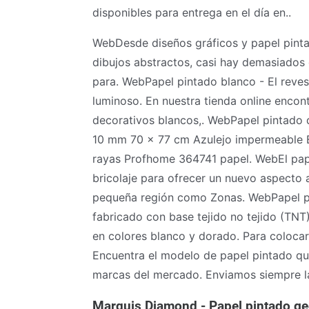
disponibles para entrega en el día en..
WebDesde diseños gráficos y papel pinta
dibujos abstractos, casi hay demasiados
para. WebPapel pintado blanco - El reve
luminoso. En nuestra tienda online encon
decorativos blancos,. WebPapel pintado 
10 mm 70 x 77 cm Azulejo impermeable B
rayas Profhome 364741 papel. WebEl pape
bricolaje para ofrecer un nuevo aspecto a
pequeña región como Zonas. WebPapel pi
fabricado con base tejido no tejido (TN
en colores blanco y dorado. Para colocar
Encuentra el modelo de papel pintado q
marcas del mercado. Enviamos siempre la
Marquis Diamond - Papel pintado g