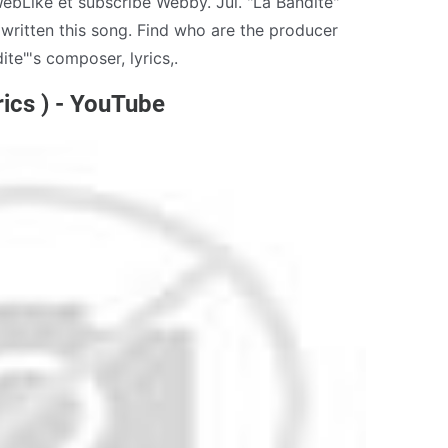
WebLike et subscribe Webby. Jul. "La Bandite"
 written this song. Find who are the producer
ite"'s composer, lyrics,.
rics ) - YouTube