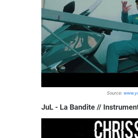
Source:
www.y
JuL - La Bandite // Instrume