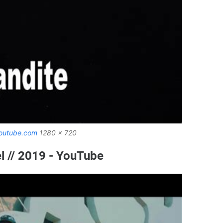
outube.com
1280 x 720
iel // 2019 - YouTube