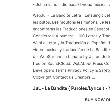
- Jul en varios idiomas. El video musical c
WebJul - La Bandite Letra | LetsSingIt L
les putos, Les moutons les matons, Je l
encontraras las Traducciónes en Español de
Conciertos; Álbumes; ... 100 Letras y Tr
WebLa Letra y la Traducción al Español d
video musical y traducción de La Bandite 
de. WebStream La bandite by Jul on deskt
free on SoundCloud. WebAbout Press Cop
Developers Terms Privacy Policy & Safe
Copyright Contact us Creators ...
JuL - La Bandite ( Paroles/Lyrics ) 
BUY NOW O