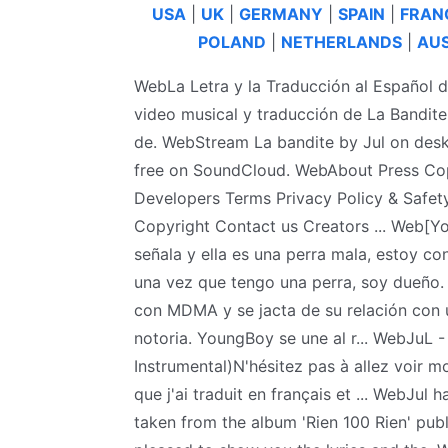
USA
|
UK
|
GERMANY
|
SPAIN
|
FRAN
POLAND
|
NETHERLANDS
|
AUS
WebLa Letra y la Traducción al Español d
video musical y traducción de La Bandite 
de. WebStream La bandite by Jul on deskt
free on SoundCloud. WebAbout Press Cop
Developers Terms Privacy Policy & Safe
Copyright Contact us Creators ... Web[
señala y ella es una perra mala, estoy co
una vez que tengo una perra, soy dueño. 
con MDMA y se jacta de su relación con 
notoria. YoungBoy se une al r... WebJuL -
Instrumental)N'hésitez pas à allez voir 
que j'ai traduit en français et ... WebJul
taken from the album 'Rien 100 Rien' pub