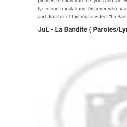
pleased to show you the lyrics and the. 
lyrics and translations. Discover who has
and director of this music video. "La Band
JuL - La Bandite ( Paroles/Ly