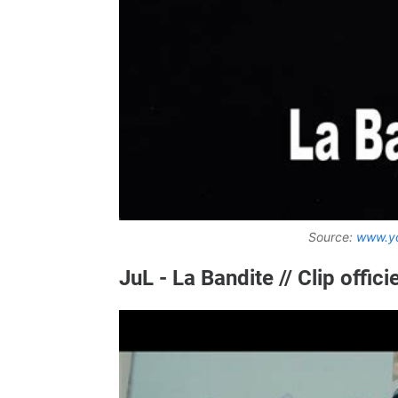
Source:
www.y
JuL - La Bandite // Clip offic