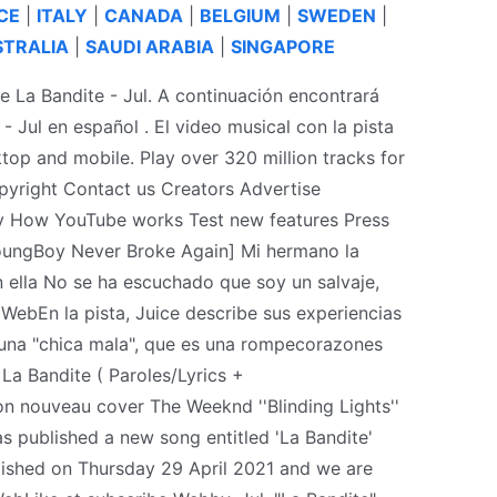
CE
|
ITALY
|
CANADA
|
BELGIUM
|
SWEDEN
|
TRALIA
|
SAUDI ARABIA
|
SINGAPORE
e La Bandite - Jul. A continuación encontrará
- Jul en español . El video musical con la pista
op and mobile. Play over 320 million tracks for
yright Contact us Creators Advertise
ty How YouTube works Test new features Press
YoungBoy Never Broke Again] Mi hermano la
n ella No se ha escuchado que soy un salvaje,
WebEn la pista, Juice describe sus experiencias
una "chica mala", que es una rompecorazones
 La Bandite ( Paroles/Lyrics +
mon nouveau cover The Weeknd ''Blinding Lights''
 has published a new song entitled 'La Bandite'
lished on Thursday 29 April 2021 and we are