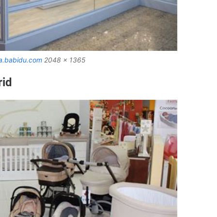
va.babidu.com
2048 x 1365
rid