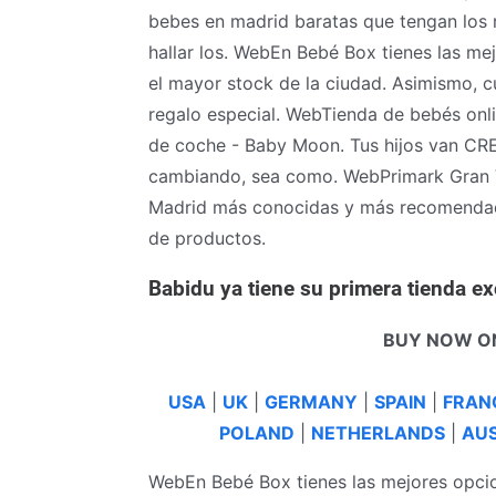
bebes en madrid baratas que tengan los 
hallar los. WebEn Bebé Box tienes las me
el mayor stock de la ciudad. Asimismo, c
regalo especial. WebTienda de bebés onlin
de coche - Baby Moon. Tus hijos van 
cambiando, sea como. WebPrimark Gran Ví
Madrid más conocidas y más recomendad
de productos.
Babidu ya tiene su primera tienda e
BUY NOW O
USA
|
UK
|
GERMANY
|
SPAIN
|
FRAN
POLAND
|
NETHERLANDS
|
AUS
WebEn Bebé Box tienes las mejores opcio