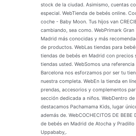
stock de la ciudad. Asimismo, cuentas con
especial. WebTienda de bebés online. Coch
coche - Baby Moon. Tus hijos van CRE
cambiando, sea como. WebPrimark Gran Ví
Madrid más conocidas y más recomendad
de productos. WebLas tiendas para bebé
tiendas de bebés en Madrid con precios s
tiendas usted. WebSomos una referencia 
Barcelona nos esforzamos por ser tu tien
nuestra completa. WebEn la tienda en lín
prendas, accesorios y complementos par
sección dedicada a niños. WebDentro de 
destacamos Pachamama Kids, lugar único,
además de. WebCOCHECITOS DE BEBE D
de bebés en Madrid de Atocha y Pradill
Uppababy,.