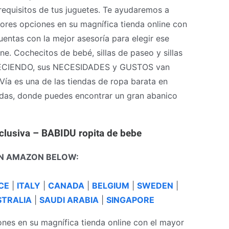
requisitos de tus juguetes. Te ayudaremos a
jores opciones en su magnífica tienda online con
uentas con la mejor asesoría para elegir ese
e. Cochecitos de bebé, sillas de paseo y sillas
CRECIENDO, sus NECESIDADES y GUSTOS van
a es una de las tiendas de ropa barata en
as, donde puedes encontrar un gran abanico
xclusiva – BABIDU ropita de bebe
N AMAZON BELOW:
CE
|
ITALY
|
CANADA
|
BELGIUM
|
SWEDEN
|
TRALIA
|
SAUDI ARABIA
|
SINGAPORE
nes en su magnífica tienda online con el mayor