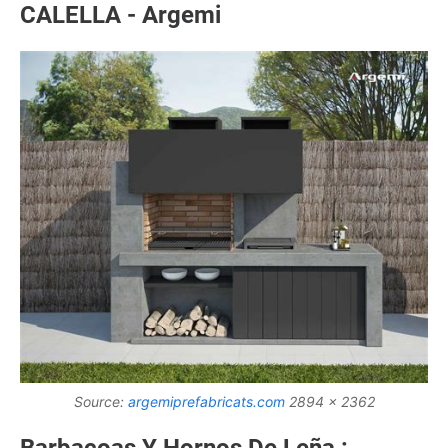
CALELLA - Argemi
Source:
argemiprefabricats.com
2894 x 2362
Barbacoas Y Hornos De Leña :