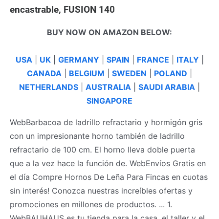
encastrable, FUSION 140
BUY NOW ON AMAZON BELOW:
USA
|
UK
|
GERMANY
|
SPAIN
|
FRANCE
|
ITALY
|
CANADA
|
BELGIUM
|
SWEDEN
|
POLAND
|
NETHERLANDS
|
AUSTRALIA
|
SAUDI ARABIA
|
SINGAPORE
WebBarbacoa de ladrillo refractario y hormigón gris
con un impresionante horno también de ladrillo
refractario de 100 cm. El horno lleva doble puerta
que a la vez hace la función de. WebEnvíos Gratis en
el día Compre Hornos De Leña Para Fincas en cuotas
sin interés! Conozca nuestras increíbles ofertas y
promociones en millones de productos. ... 1.
WebBAUHAUS es tu tienda para la casa, el taller y el