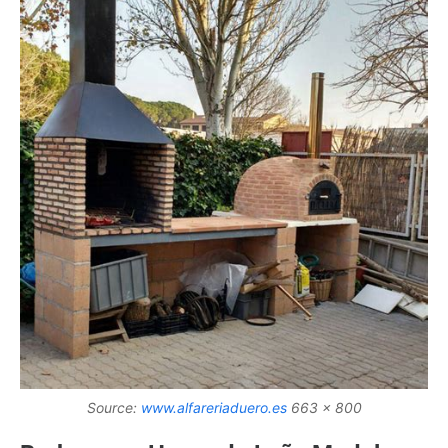
Source:
www.alfareriaduero.es
663 x 800