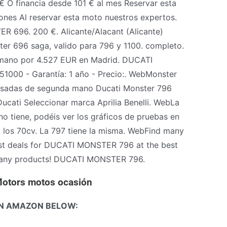
 financia desde 101 € al mes Reservar esta
ones Al reservar esta moto nuestros expertos.
6. 200 €. Alicante/Alacant (Alicante)
ster 696 saga, valido para 796 y 1100. completo.
no por 4.527 EUR en Madrid. DUCATI
1000 - Garantía: 1 año - Precio:. WebMonster
sadas de segunda mano Ducati Monster 796
cati Seleccionar marca Aprilia Benelli. WebLa
o tiene, podéis ver los gráficos de pruebas en
a los 70cv. La 797 tiene la misma. WebFind many
est deals for DUCATI MONSTER 796 at the best
r many products! DUCATI MONSTER 796.
tors motos ocasión
N AMAZON BELOW: