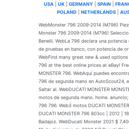
USA
|
UK
|
GERMANY
|
SPAIN
|
FRAN
POLAND
|
NETHERLANDS
|
AUS
WebMonster 796 2009-2014 (M796) Piez
Monster 796 2009-2014 (M796) Seleccion
Benelli. WebLa 796 declara una potencia 
de pruebas en banco, con potencia de ori
WebFind many great new & used options
796 at the best online prices at eBay! F
MONSTER 796. WebAquí puedes encontrar 
796 de segunda mano en AutoScout24, e
Saltar al. WebDUCATI MONSTER MONSTER 7
motos de segunda mano. home. anuncio; 
796 796. Web3 motos DUCATI MONSTER 
DUCATI MONSTER 796 803cc | 2012 | 18
Badajoz. WebDucati Monster 2021 $ 7,400