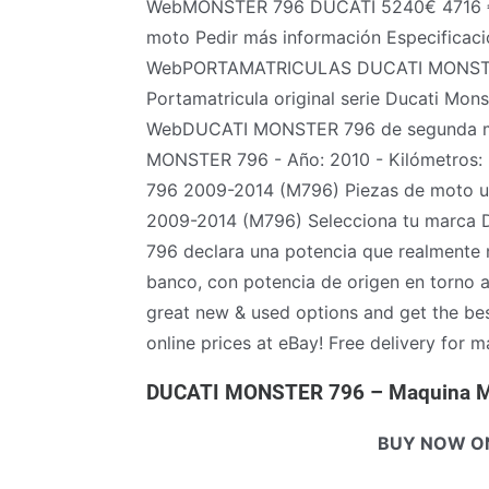
WebMONSTER 796 DUCATI 5240€ 4716 € O
moto Pedir más información Especificaci
WebPORTAMATRICULAS DUCATI MONSTER 69
Portamatricula original serie Ducati Mon
WebDUCATI MONSTER 796 de segunda ma
MONSTER 796 - Año: 2010 - Kilómetros: 5
796 2009-2014 (M796) Piezas de moto u
2009-2014 (M796) Selecciona tu marca Du
796 declara una potencia que realmente n
banco, con potencia de origen en torno 
great new & used options and get the b
online prices at eBay! Free delivery fo
DUCATI MONSTER 796 – Maquina Mo
BUY NOW O