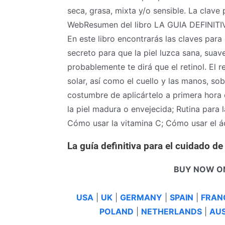
seca, grasa, mixta y/o sensible. La clave
WebResumen del libro LA GUIA DEFINITI
En este libro encontrarás las claves para
secreto para que la piel luzca sana, suav
probablemente te dirá que el retinol. El 
solar, así como el cuello y las manos, so
costumbre de aplicártelo a primera hora d
la piel madura o envejecida; Rutina para l
Cómo usar la vitamina C; Cómo usar el á
La guía definitiva para el cuidado de
BUY NOW O
USA
|
UK
|
GERMANY
|
SPAIN
|
FRAN
POLAND
|
NETHERLANDS
|
AUS