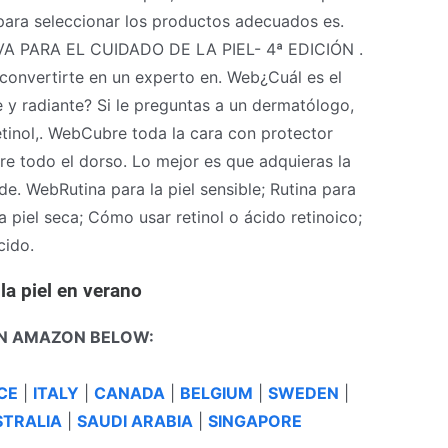
 para seleccionar los productos adecuados es.
VA PARA EL CUIDADO DE LA PIEL- 4ª EDICIÓN .
 convertirte en un experto en. Web¿Cuál es el
e y radiante? Si le preguntas a un dermatólogo,
retinol,. WebCubre toda la cara con protector
bre todo el dorso. Lo mejor es que adquieras la
e. WebRutina para la piel sensible; Rutina para
a piel seca; Cómo usar retinol o ácido retinoico;
cido.
 la piel en verano
N AMAZON BELOW:
CE
|
ITALY
|
CANADA
|
BELGIUM
|
SWEDEN
|
TRALIA
|
SAUDI ARABIA
|
SINGAPORE