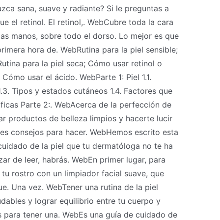
uzca sana, suave y radiante? Si le preguntas a
 el retinol. El retinol,. WebCubre toda la cara
 las manos, sobre todo el dorso. Lo mejor es que
rimera hora de. WebRutina para la piel sensible;
Rutina para la piel seca; Cómo usar retinol o
 Cómo usar el ácido. WebParte 1: Piel 1.1.
 1.3. Tipos y estados cutáneos 1.4. Factores que
ráficas Parte 2:. WebAcerca de la perfección de
ar productos de belleza limpios y hacerte lucir
es consejos para hacer. WebHemos escrito esta
cuidado de la piel que tu dermatóloga no te ha
zar de leer, habrás. WebEn primer lugar, para
 tu rostro con un limpiador facial suave, que
e. Una vez. WebTener una rutina de la piel
dables y lograr equilibrio entre tu cuerpo y
 para tener una. WebEs una guía de cuidado de