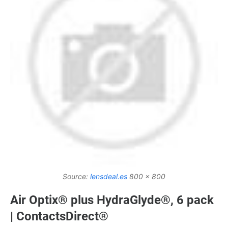
Source:
lensdeal.es
800 x 800
Air Optix® plus HydraGlyde®, 6 pack
| ContactsDirect®