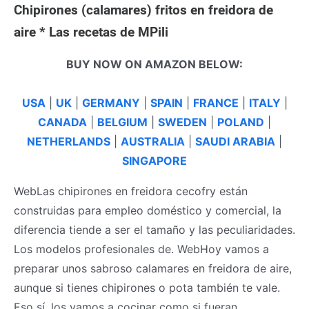
Chipirones (calamares) fritos en freidora de
aire * Las recetas de MPili
BUY NOW ON AMAZON BELOW:
USA
|
UK
|
GERMANY
|
SPAIN
|
FRANCE
|
ITALY
|
CANADA
|
BELGIUM
|
SWEDEN
|
POLAND
|
NETHERLANDS
|
AUSTRALIA
|
SAUDI ARABIA
|
SINGAPORE
WebLas chipirones en freidora cecofry están
construidas para empleo doméstico y comercial, la
diferencia tiende a ser el tamaño y las peculiaridades.
Los modelos profesionales de. WebHoy vamos a
preparar unos sabroso calamares en freidora de aire,
aunque si tienes chipirones o pota también te vale.
Eso sí, los vamos a cocinar como si fueran.