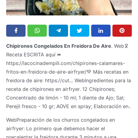
Chipirones Congelados En Freidora De Aire
. Web🦑
Receta ESCRITA aquí ⏩
https://lacocinadempili.com/chipirones-calamares-
fritos-en-freidora-de-aire-airfryer/💚 Más recetas en
freidora de aire: https://cut... WebIngredientes para la
receta de chipirones en airfryer. 12 Chipirones;
Concentrado de limón - 10 ml; 1 diente de Ajo; Sal;
Perejil fresco - 10 gr; AOVE en spray; Elaboración en..
WebPreparación de los churros congelados en
airfryer: Lo primero que debemos hacer el
precalentar la freidora durante 3 minutos a una