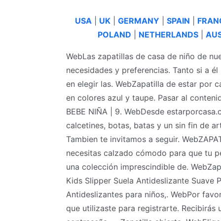
USA
|
UK
|
GERMANY
|
SPAIN
|
FRAN
POLAND
|
NETHERLANDS
|
AUS
WebLas zapatillas de casa de niño de nue
necesidades y preferencias. Tanto si a él
en elegir las. WebZapatilla de estar por
en colores azul y taupe. Pasar al contenid
BEBE NIÑA | 9. WebDesde estarporcasa.co
calcetines, botas, batas y un sin fin de 
Tambien te invitamos a seguir. WebZA
necesitas calzado cómodo para que tu pe
una colección imprescindible de. WebZapa
Kids Slipper Suela Antideslizante Suave P
Antideslizantes para niños,. WebPor favor
que utilizaste para registrarte. Recibirás