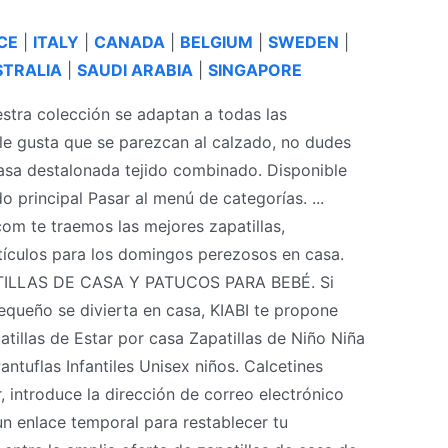
CE
|
ITALY
|
CANADA
|
BELGIUM
|
SWEDEN
|
TRALIA
|
SAUDI ARABIA
|
SINGAPORE
stra colección se adaptan a todas las
 le gusta que se parezcan al calzado, no dudes
 casa destalonada tejido combinado. Disponible
o principal Pasar al menú de categorías. ...
m te traemos las mejores zapatillas,
artículos para los domingos perezosos en casa.
PATILLAS DE CASA Y PATUCOS PARA BEBÉ. Si
queño se divierta en casa, KIABI te propone
tillas de Estar por casa Zapatillas de Niño Niña
antuflas Infantiles Unisex niños. Calcetines
, introduce la dirección de correo electrónico
 un enlace temporal para restablecer tu