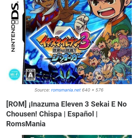
Source:
romsmania.net
640 x 576
[ROM] ¡Inazuma Eleven 3 Sekai E No
Chousen! Chispa | Español |
RomsMania