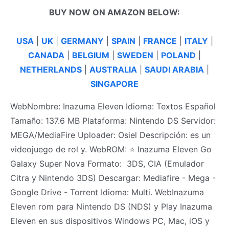
BUY NOW ON AMAZON BELOW:
USA
|
UK
|
GERMANY
|
SPAIN
|
FRANCE
|
ITALY
|
CANADA
|
BELGIUM
|
SWEDEN
|
POLAND
|
NETHERLANDS
|
AUSTRALIA
|
SAUDI ARABIA
|
SINGAPORE
WebNombre: Inazuma Eleven Idioma: Textos Español
Tamaño: 137.6 MB Plataforma: Nintendo DS Servidor:
MEGA/MediaFire Uploader: Osiel Descripción: es un
videojuego de rol y. WebROM: ⭐ Inazuma Eleven Go
Galaxy Super Nova Formato: ️ 3DS, CIA (Emulador
Citra y Nintendo 3DS) Descargar: Mediafire - Mega -
Google Drive - Torrent Idioma: Multi. WebInazuma
Eleven rom para Nintendo DS (NDS) y Play Inazuma
Eleven en sus dispositivos Windows PC, Mac, iOS y