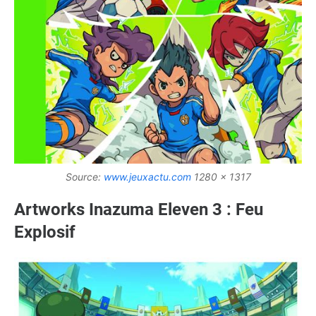
Source:
www.jeuxactu.com
1280 x 1317
Artworks Inazuma Eleven 3 : Feu
Explosif