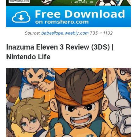
Source:
babesilope.weebly.com
735 x 1102
Inazuma Eleven 3 Review (3DS) |
Nintendo Life