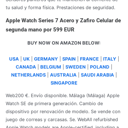
tu salud y forma física. Prestaciones de seguridad.
Apple Watch Series 7 Acero y Zafiro Celular de
segunda mano por 599 EUR
BUY NOW ON AMAZON BELOW:
USA
|
UK
|
GERMANY
|
SPAIN
|
FRANCE
|
ITALY
|
CANADA
|
BELGIUM
|
SWEDEN
|
POLAND
|
NETHERLANDS
|
AUSTRALIA
|
SAUDI ARABIA
|
SINGAPORE
Web200 €. Envío disponible. Málaga (Málaga) Apple
Watch SE de primera generación. Cambio de
dispositivo por renovación de modelo. Se vende con
juego de correas y carcasas. Se. WebAll refurbished
Apple Watch models are Apple-certified, including a