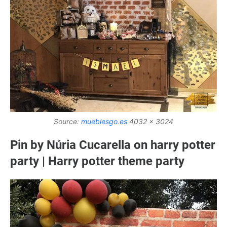
Source:
mueblesgo.es
4032 x 3024
Pin by Núria Cucarella on harry potter
party | Harry potter theme party