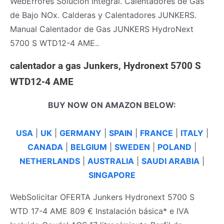
WebErrores Solución Integral. Calentadores de Gas
de Bajo NOx. Calderas y Calentadores JUNKERS.
Manual Calentador de Gas JUNKERS HydroNext
5700 S WTD12-4 AME..
calentador a gas Junkers, Hydronext 5700 S
WTD12-4 AME
BUY NOW ON AMAZON BELOW:
USA
|
UK
|
GERMANY
|
SPAIN
|
FRANCE
|
ITALY
|
CANADA
|
BELGIUM
|
SWEDEN
|
POLAND
|
NETHERLANDS
|
AUSTRALIA
|
SAUDI ARABIA
|
SINGAPORE
WebSolicitar OFERTA Junkers Hydronext 5700 S
WTD 17-4 AME 809 € Instalación básica* e IVA