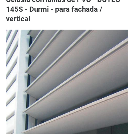
145S - Durmi - para fachada /
vertical