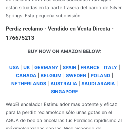
están situadas en la parte trasera del barrio de Silver
Springs. Esta pequeña subdivisión.
Perdiz reclamo - Vendido en Venta Directa -
176675213
BUY NOW ON AMAZON BELOW:
USA
|
UK
|
GERMANY
|
SPAIN
|
FRANCE
|
ITALY
|
CANADA
|
BELGIUM
|
SWEDEN
|
POLAND
|
NETHERLANDS
|
AUSTRALIA
|
SAUDI ARABIA
|
SINGAPORE
WebEl encelador Estimulador mas potente y eficaz
para la perdiz reclamo!con sólo unas gotas en el
AGUA de bebida encelaras tus Perdices rapidísimo al
máximo!cargadas con las. WebDispongo de