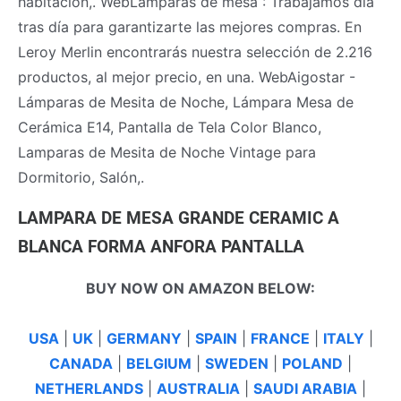
habitación,. WebLámparas de mesa : Trabajamos día
tras día para garantizarte las mejores compras. En
Leroy Merlin encontrarás nuestra selección de 2.216
productos, al mejor precio, en una. WebAigostar -
Lámparas de Mesita de Noche, Lámpara Mesa de
Cerámica E14, Pantalla de Tela Color Blanco,
Lamparas de Mesita de Noche Vintage para
Dormitorio, Salón,.
LAMPARA DE MESA GRANDE CERAMIC A
BLANCA FORMA ANFORA PANTALLA
BUY NOW ON AMAZON BELOW:
USA
|
UK
|
GERMANY
|
SPAIN
|
FRANCE
|
ITALY
|
CANADA
|
BELGIUM
|
SWEDEN
|
POLAND
|
NETHERLANDS
|
AUSTRALIA
|
SAUDI ARABIA
|