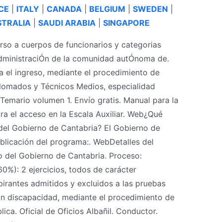
CE
|
ITALY
|
CANADA
|
BELGIUM
|
SWEDEN
|
TRALIA
|
SAUDI ARABIA
|
SINGAPORE
so a cuerpos de funcionarios y categorias
 administraciÓn de la comunidad autÓnoma de.
 el ingreso, mediante el procedimiento de
lomados y Técnicos Medios, especialidad
Temario volumen 1. Envío gratis. Manual para la
a el acceso en la Escala Auxiliar. Web¿Qué
 del Gobierno de Cantabria? El Gobierno de
ublicación del programa:. WebDetalles del
 del Gobierno de Cantabria. Proceso:
0%): 2 ejercicios, todos de carácter
pirantes admitidos y excluidos a las pruebas
on discapacidad, mediante el procedimiento de
ica. Oficial de Oficios Albañil. Conductor.