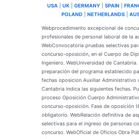
USA
|
UK
|
GERMANY
|
SPAIN
|
FRAN
POLAND
|
NETHERLANDS
|
AUS
Webprocedimiento excepcional de concur
profesionales de personal laboral de la
WebConvocatoria pruebas selectivas para
concurso-oposición, en el Cuerpo de Dip
Ingeniero. WebUniversidad de Cantabria. 
preparación del programa establecido par
fechas oposicion Auxiliar Administrativo
Cantabria indica las siguientes fechas. P
proceso Oposición Cuerpo Administrativo
concurso-oposición. Fase de oposición (6
obligatorio. WebRelación definitiva de as
selectivas para el ingreso de personas c
concurso. WebOficial de Oficios Obra Públ