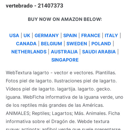
vertebrado - 21407373
BUY NOW ON AMAZON BELOW:
USA
|
UK
|
GERMANY
|
SPAIN
|
FRANCE
|
ITALY
|
CANADA
|
BELGIUM
|
SWEDEN
|
POLAND
|
NETHERLANDS
|
AUSTRALIA
|
SAUDI ARABIA
|
SINGAPORE
WebTextura lagarto - vector e vectores. Plantillas.
Fotos piel de lagarto. Ilustraciones piel de lagarto.
Vídeos piel de lagarto. lagartija. lagarto. gecko.
iguana. WebFicha informativa de la iguana verde, uno
de los reptiles más grandes de las Américas.
ANIMALES; Reptiles; Lagartos; Más. Animales. Ficha
informativa sobre el Dragón de. Webde textura
suave: actinota: anfibol verde que suele presentarse