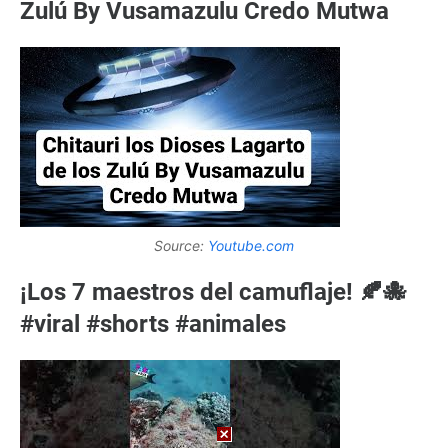
Zulú By Vusamazulu Credo Mutwa
Source:
Youtube.com
¡Los 7 maestros del camuflaje! 🍂🐙
#viral #shorts #animales