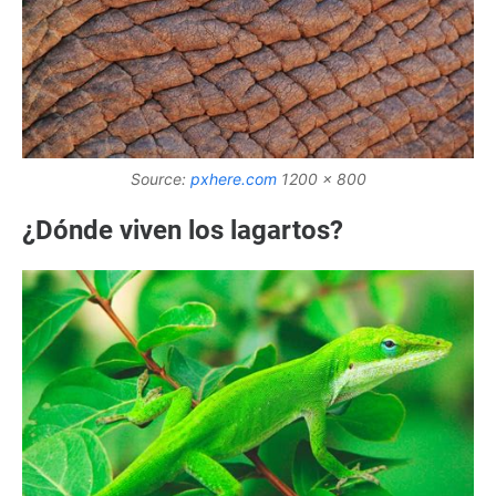
Source:
pxhere.com
1200 x 800
¿Dónde viven los lagartos?