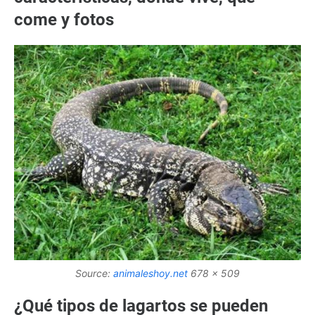
come y fotos
Source:
animaleshoy.net
678 x 509
¿Qué tipos de lagartos se pueden