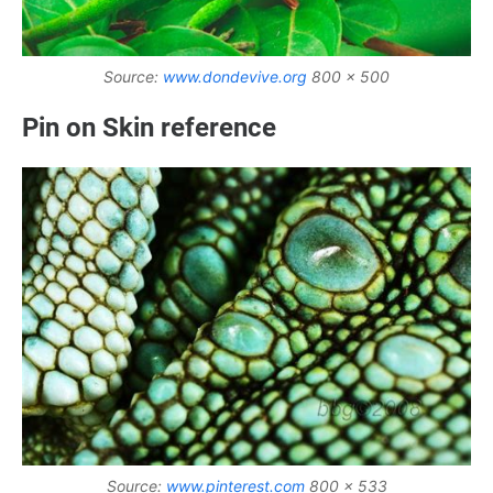
Source:
www.dondevive.org
800 x 500
Pin on Skin reference
Source:
www.pinterest.com
800 x 533