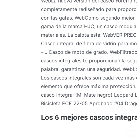
WebLa nueva versión del casco Forefront 
completamente rediseñado para proporcio
con las gafas. WebComo segundo mejor c
gama de la marca HJC, un casco modular
materiales. La calota está. WebVER PRE
Casco integral de fibra de vidrio para mo
–... Casco de moto de grado. WebFiltrado
cascos integrales te proporcionan la segu
palabra, garantizan una seguridad. WebLo
Los cascos integrales son cada vez más 
elemento que ofrece máxima protección
casco integral (M, Mate negro) Leopard 
Bicicleta ECE 22-05 Aprobado #04 Dragó
Los 6 mejores cascos integr