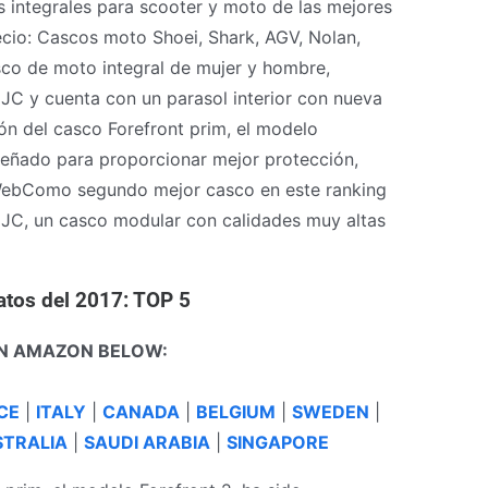
integrales para scooter y moto de las mejores
cio: Cascos moto Shoei, Shark, AGV, Nolan,
co de moto integral de mujer y hombre,
JC y cuenta con un parasol interior con nueva
ión del casco Forefront prim, el modelo
señado para proporcionar mejor protección,
. WebComo segundo mejor casco en este ranking
JC, un casco modular con calidades muy altas
atos del 2017: TOP 5
N AMAZON BELOW:
CE
|
ITALY
|
CANADA
|
BELGIUM
|
SWEDEN
|
TRALIA
|
SAUDI ARABIA
|
SINGAPORE