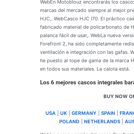
WebEn Motoblouz encontrarás los cascos 
marcas del mercado siempre al mejor pre
HJC,. WebCasco HJC I70. El práctico cas
fabricado material de policarbonato de H
palanca fácil de usar,. WebLa nueva vers
Forefront 2, ha sido completamente redi
ventilación e integración con las gafas
he puesto al tope de gama de la marca H
en todos sus materiales. La calota está.
Los 6 mejores cascos integrales bar
BUY NOW O
USA
|
UK
|
GERMANY
|
SPAIN
|
FRAN
POLAND
|
NETHERLANDS
|
AUS