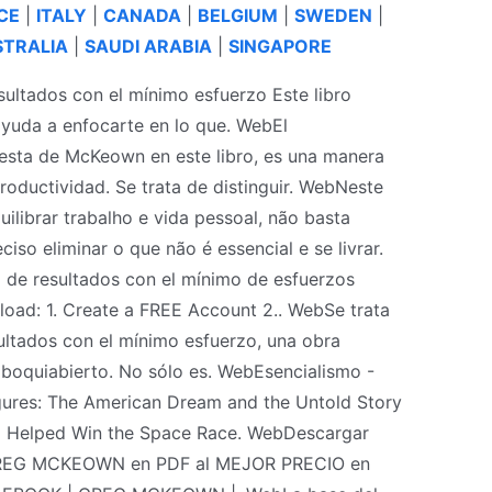
CE
|
ITALY
|
CANADA
|
BELGIUM
|
SWEDEN
|
TRALIA
|
SAUDI ARABIA
|
SINGAPORE
ultados con el mínimo esfuerzo Este libro
 ayuda a enfocarte en lo que. WebEl
uesta de McKeown en este libro, es una manera
productividad. Se trata de distinguir. WebNeste
ilibrar trabalho e vida pessoal, não basta
ciso eliminar o que não é essencial e se livrar.
 de resultados con el mínimo de esfuerzos
oad: 1. Create a FREE Account 2.. WebSe trata
ultados con el mínimo esfuerzo, una obra
boquiabierto. No sólo es. WebEsencialismo -
gures: The American Dream and the Untold Story
 Helped Win the Space Race. WebDescargar
GREG MCKEOWN en PDF al MEJOR PRECIO en