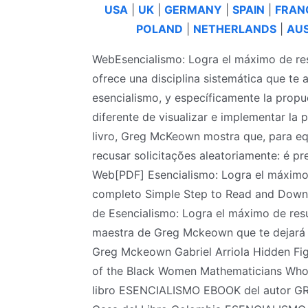
USA
|
UK
|
GERMANY
|
SPAIN
|
FRAN
POLAND
|
NETHERLANDS
|
AUS
WebEsencialismo: Logra el máximo de res
ofrece una disciplina sistemática que te
esencialismo, y específicamente la prop
diferente de visualizar e implementar la 
livro, Greg McKeown mostra que, para equ
recusar solicitações aleatoriamente: é pre
Web[PDF] Esencialismo: Logra el máximo
completo Simple Step to Read and Downl
de Esencialismo: Logra el máximo de res
maestra de Greg Mckeown que te dejará 
Greg Mckeown Gabriel Arriola Hidden Fi
of the Black Women Mathematicians Who
libro ESENCIALISMO EBOOK del autor 