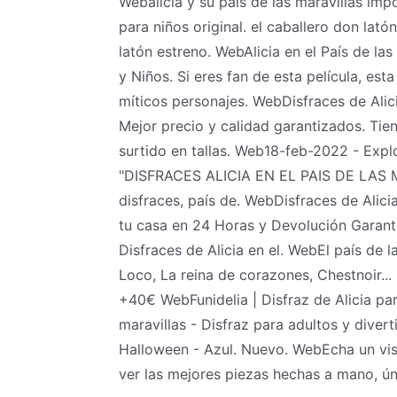
Webalicia y su pais de las maravillas impo
para niños original. el caballero don lat
latón estreno. WebAlicia en el País de la
y Niños. Si eres fan de esta película, est
míticos personajes. WebDisfraces de Alici
Mejor precio y calidad garantizados. Tie
surtido en tallas. Web18-feb-2022 - Explo
"DISFRACES ALICIA EN EL PAIS DE LAS M
disfraces, país de. WebDisfraces de Alicia
tu casa en 24 Horas y Devolución Garant
Disfraces de Alicia en el. WebEl país de la
Loco, La reina de corazones, Chestnoir...
+40€ WebFunidelia | Disfraz de Alicia par
maravillas - Disfraz para adultos y diver
Halloween - Azul. Nuevo. WebEcha un vis
ver las mejores piezas hechas a mano, ún