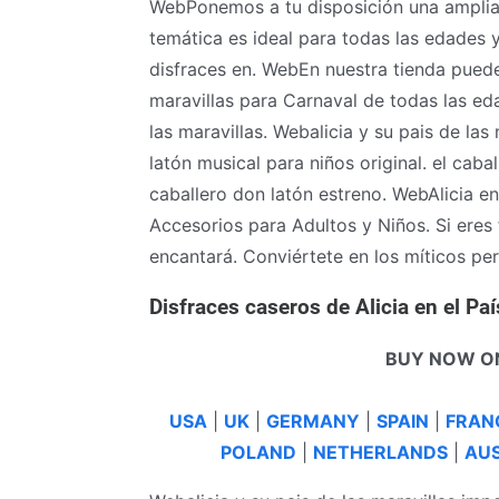
WebPonemos a tu disposición una amplia 
temática es ideal para todas las edades 
disfraces en. WebEn nuestra tienda puedes
maravillas para Carnaval de todas las eda
las maravillas. Webalicia y su pais de las
latón musical para niños original. el caba
caballero don latón estreno. WebAlicia en 
Accesorios para Adultos y Niños. Si eres 
encantará. Conviértete en los míticos per
Disfraces caseros de Alicia en el Paí
BUY NOW O
USA
|
UK
|
GERMANY
|
SPAIN
|
FRAN
POLAND
|
NETHERLANDS
|
AUS