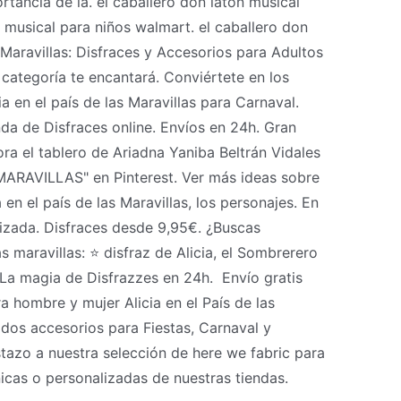
rtancia de la. el caballero don latón musical
ón musical para niños walmart. el caballero don
s Maravillas: Disfraces y Accesorios para Adultos
a categoría te encantará. Conviértete en los
a en el país de las Maravillas para Carnaval.
nda de Disfraces online. Envíos en 24h. Gran
ra el tablero de Ariadna Yaniba Beltrán Vidales
ARAVILLAS" en Pinterest. Ver más ideas sobre
 en el país de las Maravillas, los personajes. En
izada. Disfraces desde 9,95€. ¿Buscas
s maravillas: ⭐️ disfraz de Alicia, el Sombrerero
 La magia de Disfrazzes en 24h. ️ Envío gratis
a hombre y mujer Alicia en el País de las
tidos accesorios para Fiestas, Carnaval y
tazo a nuestra selección de here we fabric para
icas o personalizadas de nuestras tiendas.