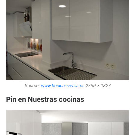
Source:
www.kocina-sevilla.es
2759 x 1827
Pin en Nuestras cocinas