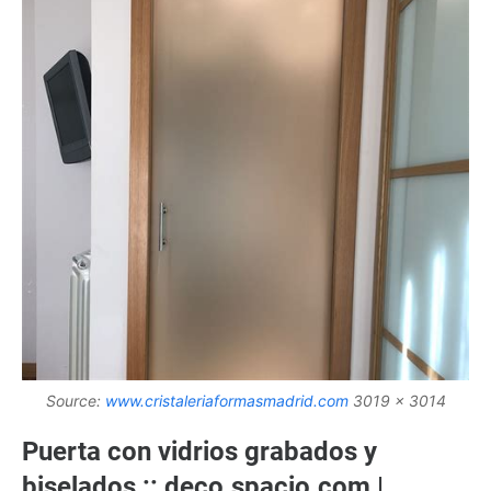
Source:
www.cristaleriaformasmadrid.com
3019 x 3014
Puerta con vidrios grabados y
biselados :: deco.spacio.com |