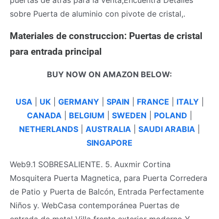
sobre Puerta de aluminio con pivote de cristal,.
Materiales de construccion: Puertas de cristal
para entrada principal
BUY NOW ON AMAZON BELOW:
USA
|
UK
|
GERMANY
|
SPAIN
|
FRANCE
|
ITALY
|
CANADA
|
BELGIUM
|
SWEDEN
|
POLAND
|
NETHERLANDS
|
AUSTRALIA
|
SAUDI ARABIA
|
SINGAPORE
Web9.1 SOBRESALIENTE. 5. Auxmir Cortina
Mosquitera Puerta Magnetica, para Puerta Corredera
de Patio y Puerta de Balcón, Entrada Perfectamente
Niños y. WebCasa contemporánea Puertas de
entrada de metal Villa frente exterior moderno Y