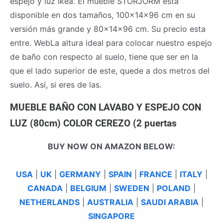
espejo y luz Ikea. El mueble STORJORM esta
disponible en dos tamaños, 100x14x96 cm en su
versión más grande y 80x14x96 cm. Su precio esta
entre. WebLa altura ideal para colocar nuestro espejo
de baño con respecto al suelo, tiene que ser en la
que el lado superior de este, quede a dos metros del
suelo. Así, si eres de las.
MUEBLE BAÑO CON LAVABO Y ESPEJO CON
LUZ (80cm) COLOR CEREZO (2 puertas
BUY NOW ON AMAZON BELOW:
USA
|
UK
|
GERMANY
|
SPAIN
|
FRANCE
|
ITALY
|
CANADA
|
BELGIUM
|
SWEDEN
|
POLAND
|
NETHERLANDS
|
AUSTRALIA
|
SAUDI ARABIA
|
SINGAPORE