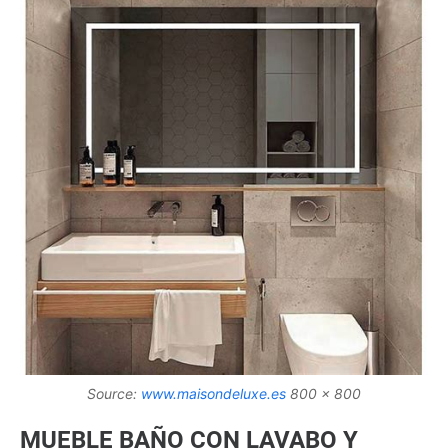
Source:
www.maisondeluxe.es
800 x 800
MUEBLE BAÑO CON LAVABO Y