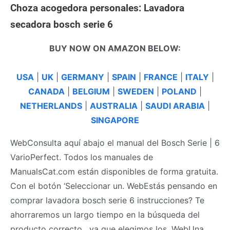
Сhoza acogedora personales: Lavadora
secadora bosch serie 6
BUY NOW ON AMAZON BELOW:
USA
|
UK
|
GERMANY
|
SPAIN
|
FRANCE
|
ITALY
|
CANADA
|
BELGIUM
|
SWEDEN
|
POLAND
|
NETHERLANDS
|
AUSTRALIA
|
SAUDI ARABIA
|
SINGAPORE
WebConsulta aquí abajo el manual del Bosch Serie | 6
VarioPerfect. Todos los manuales de
ManualsCat.com están disponibles de forma gratuita.
Con el botón ‘Seleccionar un. WebEstás pensando en
comprar lavadora bosch serie 6 instrucciones? Te
ahorraremos un largo tiempo en la búsqueda del
producto correcto , ya que elegimos los. WebUna