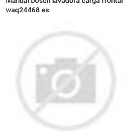
Manual bosch lavadora carga frontal
waq24468 es