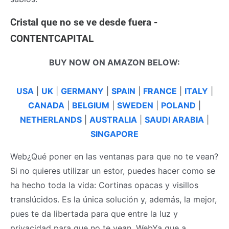
Cristal que no se ve desde fuera -
CONTENTCAPITAL
BUY NOW ON AMAZON BELOW:
USA
|
UK
|
GERMANY
|
SPAIN
|
FRANCE
|
ITALY
|
CANADA
|
BELGIUM
|
SWEDEN
|
POLAND
|
NETHERLANDS
|
AUSTRALIA
|
SAUDI ARABIA
|
SINGAPORE
Web¿Qué poner en las ventanas para que no te vean?
Si no quieres utilizar un estor, puedes hacer como se
ha hecho toda la vida: Cortinas opacas y visillos
translúcidos. Es la única solución y, además, la mejor,
pues te da libertada para que entre la luz y
privacidad para que no te vean. WebYa que a