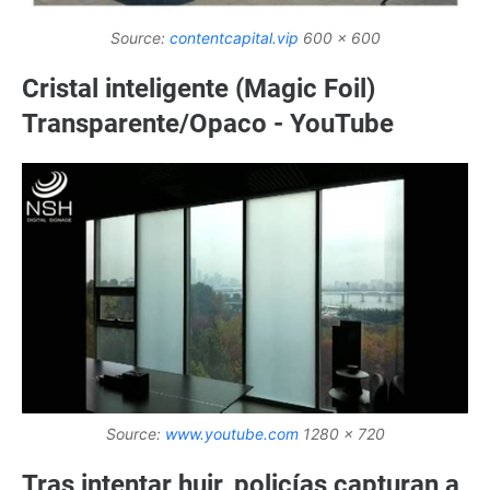
Source:
contentcapital.vip
600 x 600
Cristal inteligente (Magic Foil)
Transparente/Opaco - YouTube
Source:
www.youtube.com
1280 x 720
Tras intentar huir, policías capturan a