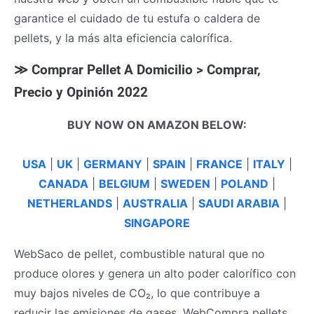
garantice el cuidado de tu estufa o caldera de
pellets, y la más alta eficiencia calorífica.
≫ Comprar Pellet A Domicilio > Comprar,
Precio y Opinión 2022
BUY NOW ON AMAZON BELOW:
USA
|
UK
|
GERMANY
|
SPAIN
|
FRANCE
|
ITALY
|
CANADA
|
BELGIUM
|
SWEDEN
|
POLAND
|
NETHERLANDS
|
AUSTRALIA
|
SAUDI ARABIA
|
SINGAPORE
WebSaco de pellet, combustible natural que no
produce olores y genera un alto poder calorífico con
muy bajos niveles de CO₂, lo que contribuye a
reducir las emisiones de gases. WebCompra pellets