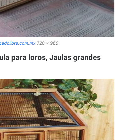
rcadolibre.com.mx
720 x 960
ula para loros, Jaulas grandes