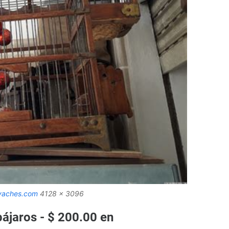
ivaches.com
4128 x 3096
ájaros - $ 200.00 en