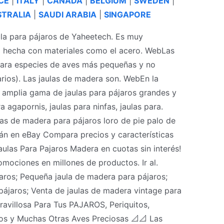
CE
|
ITALY
|
CANADA
|
BELGIUM
|
SWEDEN
|
TRALIA
|
SAUDI ARABIA
|
SINGAPORE
la para pájaros de Yaheetech. Es muy
tá hecha con materiales como el acero. WebLas
 para especies de aves más pequeñas y no
arios). Las jaulas de madera son. WebEn la
 amplia gama de jaulas para pájaros grandes y
a agapornis, jaulas para ninfas, jaulas para.
as de madera para pájaros loro de pie palo de
tán en eBay Compara precios y características
ulas Para Pajaros Madera en cuotas sin interés!
omociones en millones de productos. Ir al.
ros; Pequeña jaula de madera para pájaros;
pájaros; Venta de jaulas de madera vintage para
illosa Para Tus PAJAROS, Periquitos,
os y Muchas Otras Aves Preciosas 📐📐 Las