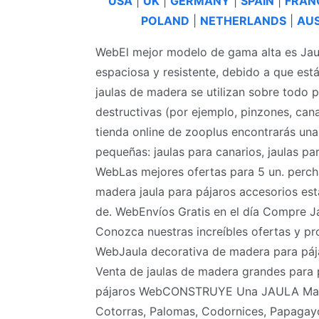
USA
|
UK
|
GERMANY
|
SPAIN
|
FRAN
POLAND
|
NETHERLANDS
|
AUS
WebEl mejor modelo de gama alta es Jau
espaciosa y resistente, debido a que es
jaulas de madera se utilizan sobre todo
destructivas (por ejemplo, pinzones, can
tienda online de zooplus encontrarás una
pequeñas: jaulas para canarios, jaulas par
WebLas mejores ofertas para 5 un. perch
madera jaula para pájaros accesorios es
de. WebEnvíos Gratis en el día Compre Ja
Conozca nuestras increíbles ofertas y pr
WebJaula decorativa de madera para pája
Venta de jaulas de madera grandes para 
pájaros WebCONSTRUYE Una JAULA Marav
Cotorras, Palomas, Codornices, Papagay